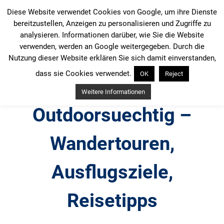
Zum
Diese Website verwendet Cookies von Google, um ihre Dienste
Inhalt
bereitzustellen, Anzeigen zu personalisieren und Zugriffe zu
springen
analysieren. Informationen darüber, wie Sie die Website
verwenden, werden an Google weitergegeben. Durch die
Nutzung dieser Website erklären Sie sich damit einverstanden,
dass sie Cookies verwendet.
OK
Reject
Weitere Informationen
Outdoorsuechtig –
Wandertouren,
Ausflugsziele,
Reisetipps
Outdoor, Wandertouren, Ausflugsziele, Reisetipps,