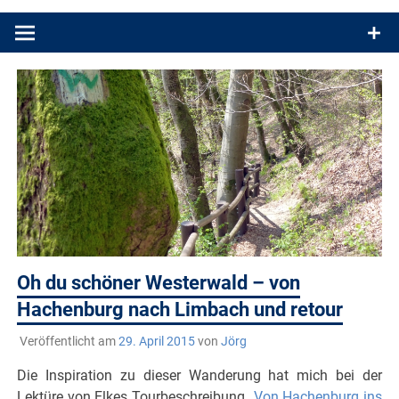
Produkttests und Buchrezensionen. Ein Blog für alle, die gern
draußen sind. In Deutschland und überall!
Oh du schöner Westerwald – von
Hachenburg nach Limbach und retour
Veröffentlicht am
29. April 2015
von
Jörg
Die Inspiration zu dieser Wanderung hat mich bei der
Lektüre von Elkes Tourbeschreibung
„Von Hachenburg ins