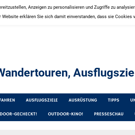
itzustellen, Anzeigen zu personalisieren und Zugriffe zu analysie
 Website erklären Sie sich damit einverstanden, dass sie Cookies 
andertouren, Ausflugsziel
, Produkttests und Buchrezensionen. Ein Blog für alle, die gern 
FAHREN
AUSFLUGSZIELE
AUSRÜSTUNG
TIPPS
U
DOOR-GECHECKT!
OUTDOOR-KINO!
PRESSESCHAU