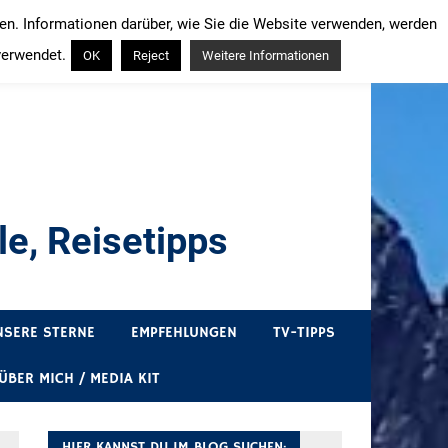
ren. Informationen darüber, wie Sie die Website verwenden, werden
verwendet.
OK
Reject
Weitere Informationen
e, Reisetipps
draußen sind. In Deutschland und überall!
NSERE STERNE
EMPFEHLUNGEN
TV-TIPPS
ÜBER MICH / MEDIA KIT
HIER KANNST DU IM BLOG SUCHEN: