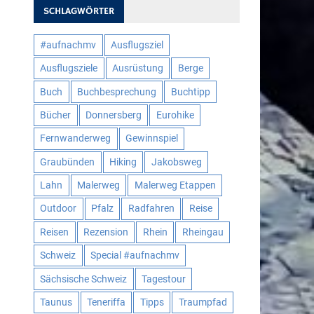
SCHLAGWÖRTER
#aufnachmv
Ausflugsziel
Ausflugsziele
Ausrüstung
Berge
Buch
Buchbesprechung
Buchtipp
Bücher
Donnersberg
Eurohike
Fernwanderweg
Gewinnspiel
Graubünden
Hiking
Jakobsweg
Lahn
Malerweg
Malerweg Etappen
Outdoor
Pfalz
Radfahren
Reise
Reisen
Rezension
Rhein
Rheingau
Schweiz
Special #aufnachmv
Sächsische Schweiz
Tagestour
Taunus
Teneriffa
Tipps
Traumpfad