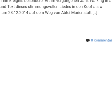
f ein Ereignis besonderer Art im vergangenen Jahr. Walking in a
nd Text dieses stimmungsvollen Liedes in den Kopf als wir
am 28.12.2014 auf dem Weg von Abtei Marienstatt […]
8 Kommenta