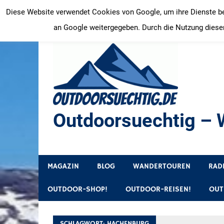
Zum
Diese Website verwendet Cookies von Google, um ihre Dienste bere
Inhalt
an Google weitergegeben. Durch die Nutzung dieser
springen
Outdoorsuechtig – W
Outdoor, Wandertouren, Ausflugsziele, Reisetipps
MAGAZIN
BLOG
WANDERTOUREN
RAD
OUTDOOR-SHOP!
OUTDOOR-REISEN!
OUT
SCHLAGWORT:
HACHENBURG