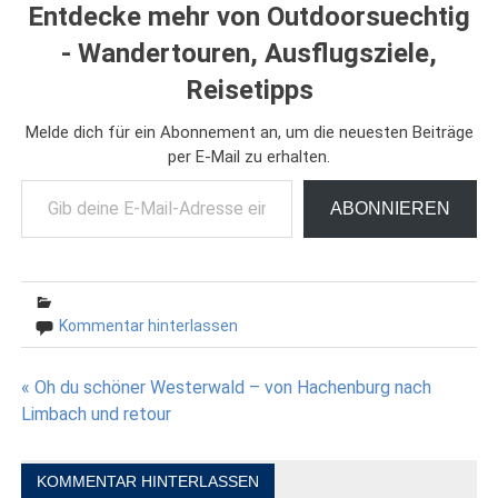
Entdecke mehr von Outdoorsuechtig
- Wandertouren, Ausflugsziele,
Reisetipps
Melde dich für ein Abonnement an, um die neuesten Beiträge
per E-Mail zu erhalten.
Gib deine E-Mail-Adresse ein ...
ABONNIEREN
Kommentar hinterlassen
Beitragsnavigation
« Oh du schöner Westerwald – von Hachenburg nach
Limbach und retour
KOMMENTAR HINTERLASSEN