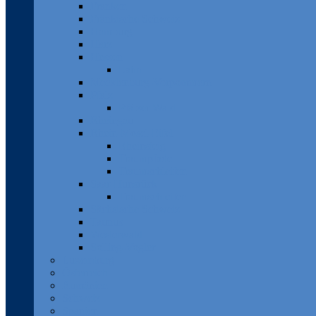
Franken
Fränkische Schweiz
Hamburg
Harz
Hessen
Lahn
Mecklenburg-Vorpommern
Pfalz
Pfälzer Wald
Rheingau
Rhein-Mosel-Eifel
Rheinsteig
Traumpfade
Traumschleifen
Saar-Hunsrück
Traumschleifen
Sächsische Schweiz
Taunus
Westerwald
Solling-Vogler
Luxemburg
Österreich
Rumänien
Schweiz
Spanien