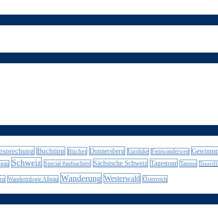
esprechung
Buchtipp
Donnersberg
Gewinnsp
Bücher
Eurohike
Fernwanderweg
Schweiz
Sächsische Schweiz
Tagestour
Special #aufnachmv
Taunus
ngau
Teneriff
Wanderung
Westerwald
rn
Wandertrilogie Allgäu
Österreich