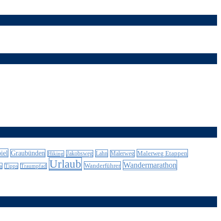
iel
Graubünden
Malerweg Etappen
Lahn
Jakobsweg
Malerweg
Hiking
Urlaub
Wandermarathon
Wanderführer
a
Tipps
Traumpfad