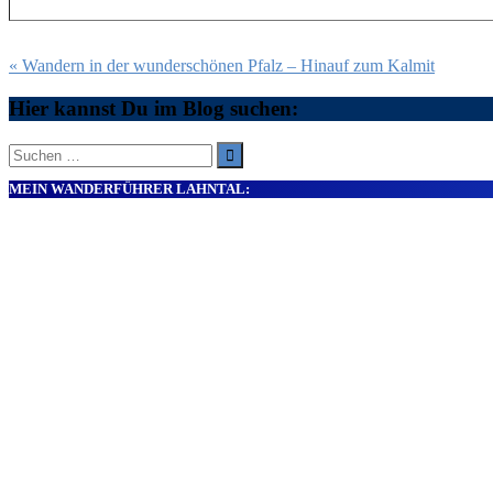
Beitragsnavigation
« Wandern in der wunderschönen Pfalz – Hinauf zum Kalmit
Hier kannst Du im Blog suchen:
Suche
nach:
MEIN WANDERFÜHRER LAHNTAL: