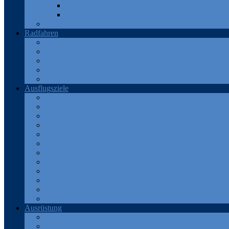
Teneriffa
Katalonien
Türkei
Radfahren
Deutschland
Frankreich
Österreich
Schweiz
Spanien
Ausflugsziele
Eifel
Frankreich
Harz
Odenwald
Rhein
Ruhr
Schweiz
Spanien
Teneriffa
Thüringen
Türkei
Westerwald
Ausrüstung
Android Apps
Bekleidung