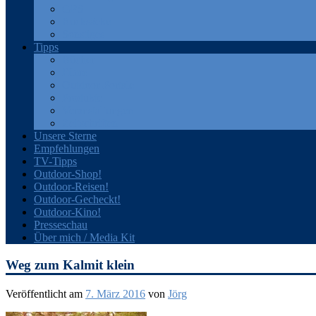
GPS
Rucksäcke
Sonstiges
Tipps
Bücher
Filme
Outdoor-Portale
Produkte
Veranstaltungen
Zeitschriften
Unsere Sterne
Empfehlungen
TV-Tipps
Outdoor-Shop!
Outdoor-Reisen!
Outdoor-Gecheckt!
Outdoor-Kino!
Presseschau
Über mich / Media Kit
Weg zum Kalmit klein
Veröffentlicht am
7. März 2016
von
Jörg