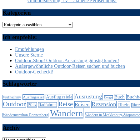
Outdoorsuechtig TV – aktuelle Fernsehtipps!
Kategorien
Kategorien
Ich empfehle:
Empfehlungen
Unsere Sterne
Outdoor-Shop! Outdoor-Ausrüstung günstig kaufen!
Außergewöhnliche Outdoor-Reisen suchen und buchen
Outdoor-Gecheckt!
Schlagwörter
Ausrüstung
Buchb
Ausflugsziele
Buch
Ausflugsziel
#aufnachmv
Berge
Outdoor
Reise
Rezension
Reisen
Rhein
Pfalz
Radfahren
Rhei
Wandern
Wandern in Mecklenburg-Vorpomme
Wandermarathon Donnersberg
Archiv
Archiv