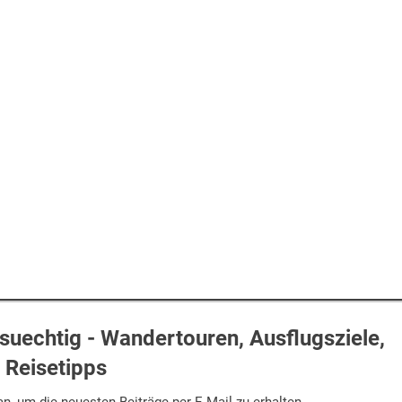
uechtig - Wandertouren, Ausflugsziele,
Reisetipps
n, um die neuesten Beiträge per E-Mail zu erhalten.