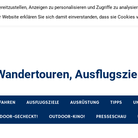
itzustellen, Anzeigen zu personalisieren und Zugriffe zu analysie
 Website erklären Sie sich damit einverstanden, dass sie Cookies 
andertouren, Ausflugsziel
, Produkttests und Buchrezensionen. Ein Blog für alle, die gern 
FAHREN
AUSFLUGSZIELE
AUSRÜSTUNG
TIPPS
U
DOOR-GECHECKT!
OUTDOOR-KINO!
PRESSESCHAU