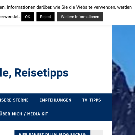
ren. Informationen darüber, wie Sie die Website verwenden, werden
verwendet.
OK
Reject
Weitere Informationen
e, Reisetipps
draußen sind. In Deutschland und überall!
NSERE STERNE
EMPFEHLUNGEN
TV-TIPPS
ÜBER MICH / MEDIA KIT
HIER KANNST DU IM BLOG SUCHEN: