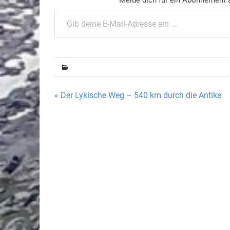
Gib deine E-Mail-Adresse ein ...
Beitragsnavigation
« Der Lykische Weg – 540 km durch die Antike