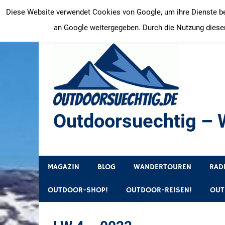
Zum
Diese Website verwendet Cookies von Google, um ihre Dienste bere
Inhalt
an Google weitergegeben. Durch die Nutzung dieser
springen
Outdoorsuechtig – W
Outdoor, Wandertouren, Ausflugsziele, Reisetipps
MAGAZIN
BLOG
WANDERTOUREN
RAD
OUTDOOR-SHOP!
OUTDOOR-REISEN!
OUT