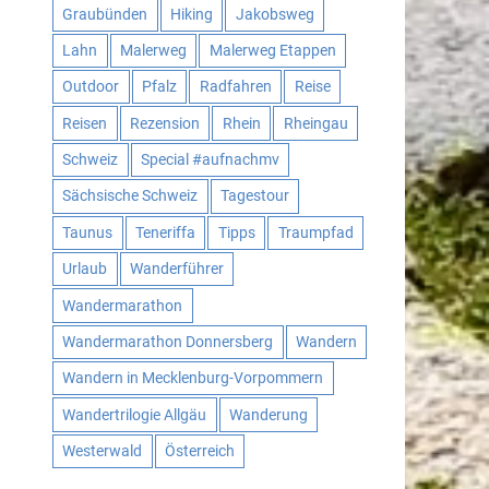
Graubünden
Hiking
Jakobsweg
Lahn
Malerweg
Malerweg Etappen
Outdoor
Pfalz
Radfahren
Reise
Reisen
Rezension
Rhein
Rheingau
Schweiz
Special #aufnachmv
Sächsische Schweiz
Tagestour
Taunus
Teneriffa
Tipps
Traumpfad
Urlaub
Wanderführer
Wandermarathon
Wandermarathon Donnersberg
Wandern
Wandern in Mecklenburg-Vorpommern
Wandertrilogie Allgäu
Wanderung
Westerwald
Österreich