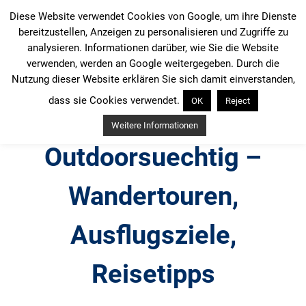
Zum
Diese Website verwendet Cookies von Google, um ihre Dienste
Inhalt
bereitzustellen, Anzeigen zu personalisieren und Zugriffe zu
springen
analysieren. Informationen darüber, wie Sie die Website
verwenden, werden an Google weitergegeben. Durch die
Nutzung dieser Website erklären Sie sich damit einverstanden,
dass sie Cookies verwendet.
OK
Reject
Weitere Informationen
Outdoorsuechtig –
Wandertouren,
Ausflugsziele,
Reisetipps
Outdoor, Wandertouren, Ausflugsziele, Reisetipps,