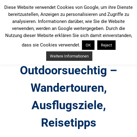
Zum
Diese Website verwendet Cookies von Google, um ihre Dienste
Inhalt
bereitzustellen, Anzeigen zu personalisieren und Zugriffe zu
springen
analysieren. Informationen darüber, wie Sie die Website
verwenden, werden an Google weitergegeben. Durch die
Nutzung dieser Website erklären Sie sich damit einverstanden,
dass sie Cookies verwendet.
OK
Reject
Weitere Informationen
Outdoorsuechtig –
Wandertouren,
Ausflugsziele,
Reisetipps
Outdoor, Wandertouren, Ausflugsziele, Reisetipps,