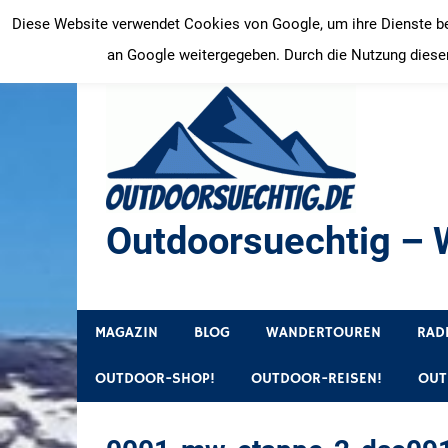
Zum
Diese Website verwendet Cookies von Google, um ihre Dienste bere
Inhalt
an Google weitergegeben. Durch die Nutzung dieser
springen
Outdoorsuechtig – W
Outdoor, Wandertouren, Ausflugsziele, Reisetipps
MAGAZIN
BLOG
WANDERTOUREN
RAD
OUTDOOR-SHOP!
OUTDOOR-REISEN!
OUT