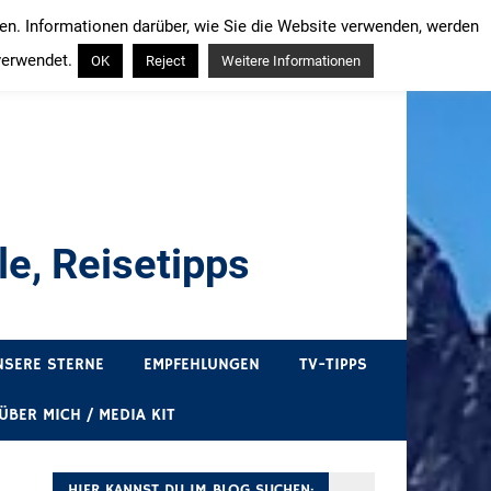
ren. Informationen darüber, wie Sie die Website verwenden, werden
verwendet.
OK
Reject
Weitere Informationen
e, Reisetipps
draußen sind. In Deutschland und überall!
NSERE STERNE
EMPFEHLUNGEN
TV-TIPPS
ÜBER MICH / MEDIA KIT
HIER KANNST DU IM BLOG SUCHEN: