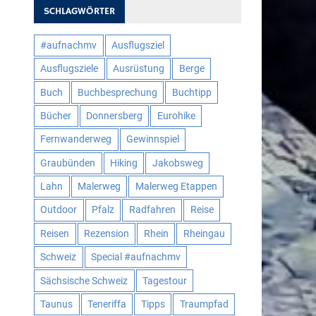
SCHLAGWÖRTER
#aufnachmv
Ausflugsziel
Ausflugsziele
Ausrüstung
Berge
Buch
Buchbesprechung
Buchtipp
Bücher
Donnersberg
Eurohike
Fernwanderweg
Gewinnspiel
Graubünden
Hiking
Jakobsweg
Lahn
Malerweg
Malerweg Etappen
Outdoor
Pfalz
Radfahren
Reise
Reisen
Rezension
Rhein
Rheingau
Schweiz
Special #aufnachmv
Sächsische Schweiz
Tagestour
Taunus
Teneriffa
Tipps
Traumpfad