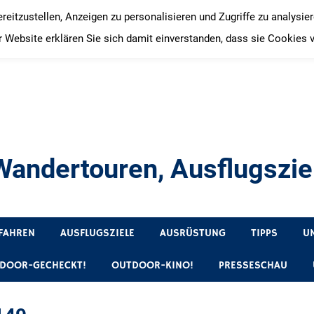
itzustellen, Anzeigen zu personalisieren und Zugriffe zu analysie
 Website erklären Sie sich damit einverstanden, dass sie Cookies 
andertouren, Ausflugsziel
, Produkttests und Buchrezensionen. Ein Blog für alle, die gern 
FAHREN
AUSFLUGSZIELE
AUSRÜSTUNG
TIPPS
U
DOOR-GECHECKT!
OUTDOOR-KINO!
PRESSESCHAU