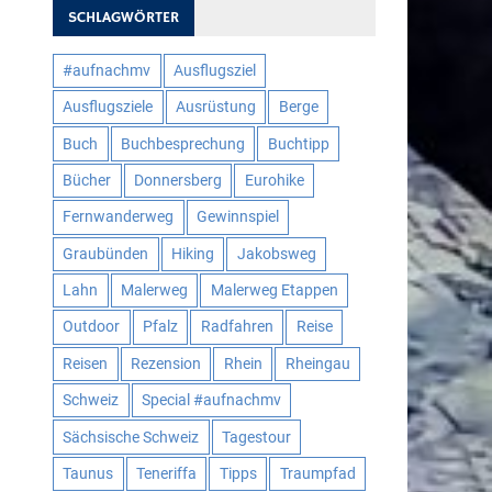
SCHLAGWÖRTER
#aufnachmv
Ausflugsziel
Ausflugsziele
Ausrüstung
Berge
Buch
Buchbesprechung
Buchtipp
Bücher
Donnersberg
Eurohike
Fernwanderweg
Gewinnspiel
Graubünden
Hiking
Jakobsweg
Lahn
Malerweg
Malerweg Etappen
Outdoor
Pfalz
Radfahren
Reise
Reisen
Rezension
Rhein
Rheingau
Schweiz
Special #aufnachmv
Sächsische Schweiz
Tagestour
Taunus
Teneriffa
Tipps
Traumpfad