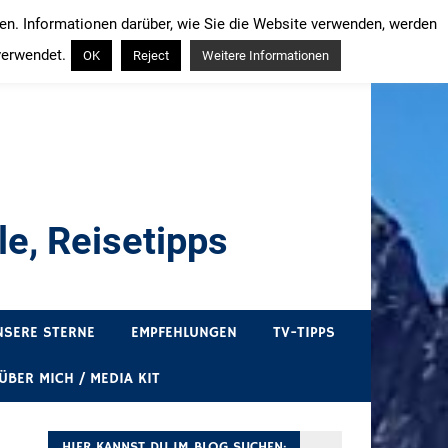
ren. Informationen darüber, wie Sie die Website verwenden, werden
verwendet.
OK
Reject
Weitere Informationen
e, Reisetipps
draußen sind. In Deutschland und überall!
NSERE STERNE
EMPFEHLUNGEN
TV-TIPPS
ÜBER MICH / MEDIA KIT
HIER KANNST DU IM BLOG SUCHEN: