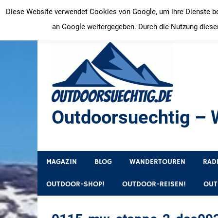
Zum
Diese Website verwendet Cookies von Google, um ihre Dienste bere
Inhalt
an Google weitergegeben. Durch die Nutzung dieser
springen
Outdoorsuechtig – W
Outdoor, Wandertouren, Ausflugsziele, Reisetipps
MAGAZIN
BLOG
WANDERTOUREN
RAD
OUTDOOR-SHOP!
OUTDOOR-REISEN!
OUT