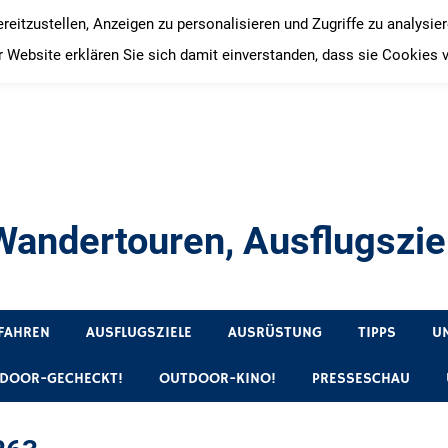
itzustellen, Anzeigen zu personalisieren und Zugriffe zu analysie
 Website erklären Sie sich damit einverstanden, dass sie Cookies 
andertouren, Ausflugsziel
, Produkttests und Buchrezensionen. Ein Blog für alle, die gern 
FAHREN
AUSFLUGSZIELE
AUSRÜSTUNG
TIPPS
U
DOOR-GECHECKT!
OUTDOOR-KINO!
PRESSESCHAU