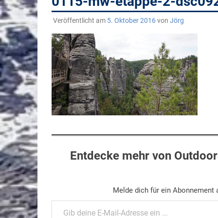
0115-mw-etappe-2-dsc09
Veröffentlicht am
5. Oktober 2016
von
Jörg
Entdecke mehr von Outdoors
Melde dich für ein Abonnement a
Gib deine E-Mail-Adresse ein ...