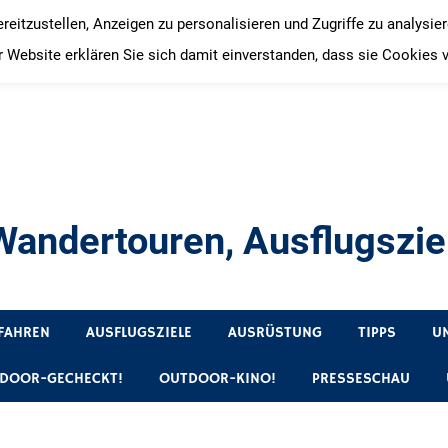
itzustellen, Anzeigen zu personalisieren und Zugriffe zu analysie
 Website erklären Sie sich damit einverstanden, dass sie Cookies 
andertouren, Ausflugsziel
, Produkttests und Buchrezensionen. Ein Blog für alle, die gern 
FAHREN
AUSFLUGSZIELE
AUSRÜSTUNG
TIPPS
U
DOOR-GECHECKT!
OUTDOOR-KINO!
PRESSESCHAU