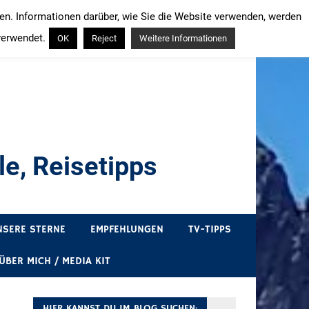
ren. Informationen darüber, wie Sie die Website verwenden, werden
verwendet.
OK
Reject
Weitere Informationen
e, Reisetipps
draußen sind. In Deutschland und überall!
NSERE STERNE
EMPFEHLUNGEN
TV-TIPPS
ÜBER MICH / MEDIA KIT
HIER KANNST DU IM BLOG SUCHEN: