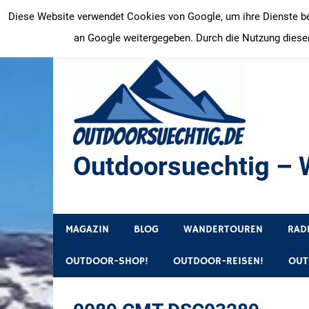
Zum
Diese Website verwendet Cookies von Google, um ihre Dienste bere
Inhalt
an Google weitergegeben. Durch die Nutzung dieser
springen
Outdoorsuechtig – W
Outdoor, Wandertouren, Ausflugsziele, Reisetipps
MAGAZIN
BLOG
WANDERTOUREN
RAD
OUTDOOR-SHOP!
OUTDOOR-REISEN!
OUT