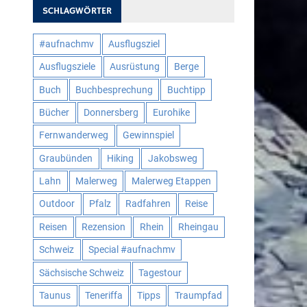
SCHLAGWÖRTER
#aufnachmv
Ausflugsziel
Ausflugsziele
Ausrüstung
Berge
Buch
Buchbesprechung
Buchtipp
Bücher
Donnersberg
Eurohike
Fernwanderweg
Gewinnspiel
Graubünden
Hiking
Jakobsweg
Lahn
Malerweg
Malerweg Etappen
Outdoor
Pfalz
Radfahren
Reise
Reisen
Rezension
Rhein
Rheingau
Schweiz
Special #aufnachmv
Sächsische Schweiz
Tagestour
Taunus
Teneriffa
Tipps
Traumpfad