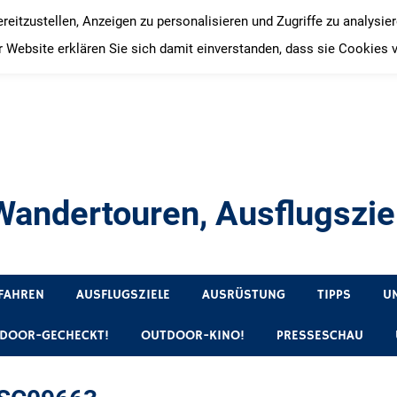
itzustellen, Anzeigen zu personalisieren und Zugriffe zu analysie
 Website erklären Sie sich damit einverstanden, dass sie Cookies 
andertouren, Ausflugsziel
, Produkttests und Buchrezensionen. Ein Blog für alle, die gern 
FAHREN
AUSFLUGSZIELE
AUSRÜSTUNG
TIPPS
U
DOOR-GECHECKT!
OUTDOOR-KINO!
PRESSESCHAU