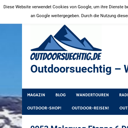
Zum
Diese Website verwendet Cookies von Google, um ihre Dienste bere
Inhalt
an Google weitergegeben. Durch die Nutzung dieser
springen
Outdoorsuechtig – W
Outdoor, Wandertouren, Ausflugsziele, Reisetipps
MAGAZIN
BLOG
WANDERTOUREN
RAD
OUTDOOR-SHOP!
OUTDOOR-REISEN!
OUT