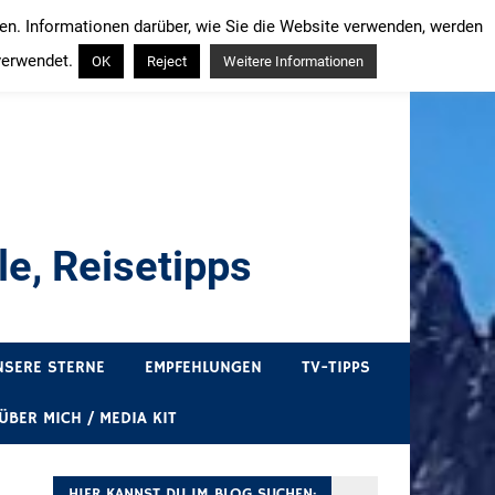
ren. Informationen darüber, wie Sie die Website verwenden, werden
verwendet.
OK
Reject
Weitere Informationen
e, Reisetipps
draußen sind. In Deutschland und überall!
NSERE STERNE
EMPFEHLUNGEN
TV-TIPPS
ÜBER MICH / MEDIA KIT
HIER KANNST DU IM BLOG SUCHEN: