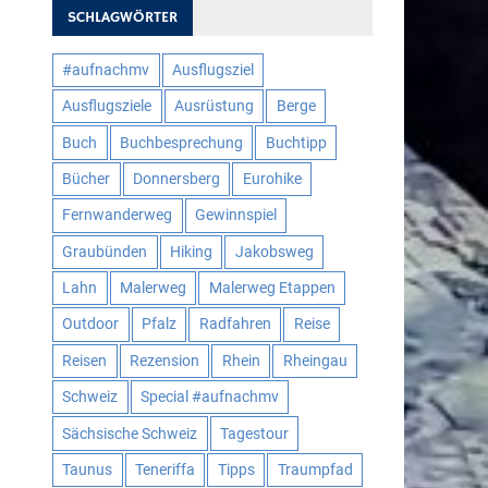
SCHLAGWÖRTER
#aufnachmv
Ausflugsziel
Ausflugsziele
Ausrüstung
Berge
Buch
Buchbesprechung
Buchtipp
Bücher
Donnersberg
Eurohike
Fernwanderweg
Gewinnspiel
Graubünden
Hiking
Jakobsweg
Lahn
Malerweg
Malerweg Etappen
Outdoor
Pfalz
Radfahren
Reise
Reisen
Rezension
Rhein
Rheingau
Schweiz
Special #aufnachmv
Sächsische Schweiz
Tagestour
Taunus
Teneriffa
Tipps
Traumpfad