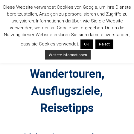
Zum
Diese Website verwendet Cookies von Google, um ihre Dienste
Inhalt
bereitzustellen, Anzeigen zu personalisieren und Zugriffe zu
springen
analysieren. Informationen darüber, wie Sie die Website
verwenden, werden an Google weitergegeben. Durch die
Nutzung dieser Website erklären Sie sich damit einverstanden,
dass sie Cookies verwendet.
OK
Reject
Outdoorsuechtig –
Weitere Informationen
Wandertouren,
Ausflugsziele,
Reisetipps
Outdoor, Wandertouren, Ausflugsziele, Reisetipps,
Produkttests und Buchrezensionen. Ein Blog für alle, die gern