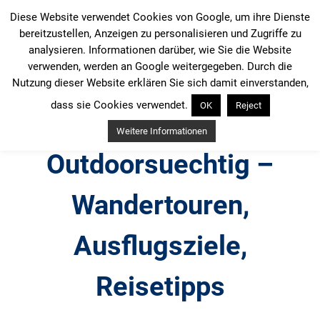
Zum
Diese Website verwendet Cookies von Google, um ihre Dienste
Inhalt
bereitzustellen, Anzeigen zu personalisieren und Zugriffe zu
springen
analysieren. Informationen darüber, wie Sie die Website
verwenden, werden an Google weitergegeben. Durch die
Nutzung dieser Website erklären Sie sich damit einverstanden,
dass sie Cookies verwendet.
OK
Reject
Weitere Informationen
Outdoorsuechtig –
Wandertouren,
Ausflugsziele,
Reisetipps
Outdoor, Wandertouren, Ausflugsziele, Reisetipps,