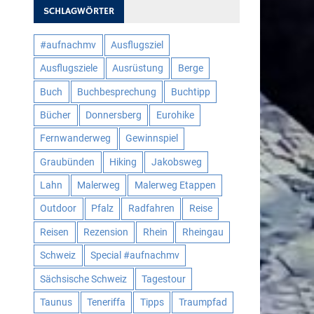
SCHLAGWÖRTER
#aufnachmv
Ausflugsziel
Ausflugsziele
Ausrüstung
Berge
Buch
Buchbesprechung
Buchtipp
Bücher
Donnersberg
Eurohike
Fernwanderweg
Gewinnspiel
Graubünden
Hiking
Jakobsweg
Lahn
Malerweg
Malerweg Etappen
Outdoor
Pfalz
Radfahren
Reise
Reisen
Rezension
Rhein
Rheingau
Schweiz
Special #aufnachmv
Sächsische Schweiz
Tagestour
Taunus
Teneriffa
Tipps
Traumpfad