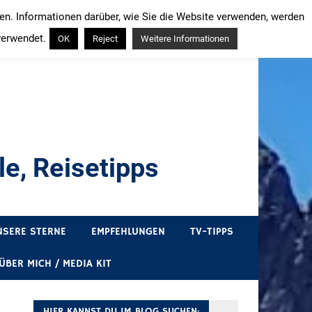
ren. Informationen darüber, wie Sie die Website verwenden, werden
verwendet.
OK
Reject
Weitere Informationen
e, Reisetipps
draußen sind. In Deutschland und überall!
NSERE STERNE
EMPFEHLUNGEN
TV-TIPPS
ÜBER MICH / MEDIA KIT
HIER KANNST DU IM BLOG SUCHEN: