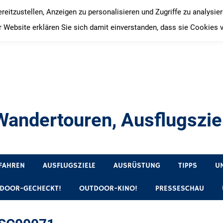
itzustellen, Anzeigen zu personalisieren und Zugriffe zu analysie
 Website erklären Sie sich damit einverstanden, dass sie Cookies 
andertouren, Ausflugsziel
, Produkttests und Buchrezensionen. Ein Blog für alle, die gern 
FAHREN
AUSFLUGSZIELE
AUSRÜSTUNG
TIPPS
U
DOOR-GECHECKT!
OUTDOOR-KINO!
PRESSESCHAU