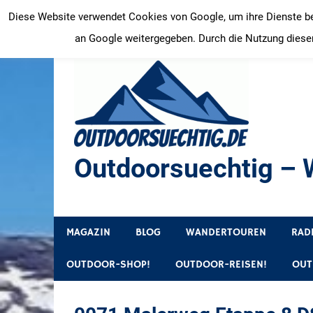
Zum
Diese Website verwendet Cookies von Google, um ihre Dienste bere
Inhalt
an Google weitergegeben. Durch die Nutzung dieser
springen
Outdoorsuechtig – W
Outdoor, Wandertouren, Ausflugsziele, Reisetipps
MAGAZIN
BLOG
WANDERTOUREN
RAD
OUTDOOR-SHOP!
OUTDOOR-REISEN!
OUT