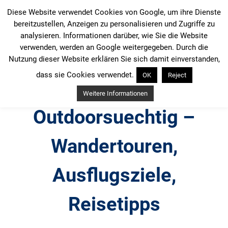
Zum
Diese Website verwendet Cookies von Google, um ihre Dienste
Inhalt
bereitzustellen, Anzeigen zu personalisieren und Zugriffe zu
springen
analysieren. Informationen darüber, wie Sie die Website
verwenden, werden an Google weitergegeben. Durch die
Nutzung dieser Website erklären Sie sich damit einverstanden,
dass sie Cookies verwendet.
OK
Reject
Weitere Informationen
Outdoorsuechtig –
Wandertouren,
Ausflugsziele,
Reisetipps
Outdoor, Wandertouren, Ausflugsziele, Reisetipps,