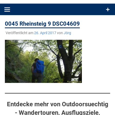
Produkttests und Buchrezensionen. Ein Blog für alle, die gern
draußen sind. In Deutschland und überall!
0045 Rheinsteig 9 DSC04609
Veröffentlicht am
26. April 2017
von
Jörg
Entdecke mehr von Outdoorsuechtig
- Wandertouren, Ausflugsziele,