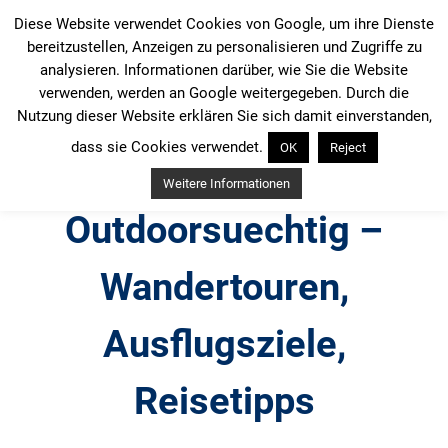
Zum
Diese Website verwendet Cookies von Google, um ihre Dienste
Inhalt
bereitzustellen, Anzeigen zu personalisieren und Zugriffe zu
springen
analysieren. Informationen darüber, wie Sie die Website
verwenden, werden an Google weitergegeben. Durch die
Nutzung dieser Website erklären Sie sich damit einverstanden,
dass sie Cookies verwendet.
OK
Reject
Weitere Informationen
Outdoorsuechtig –
Wandertouren,
Ausflugsziele,
Reisetipps
Outdoor, Wandertouren, Ausflugsziele, Reisetipps,