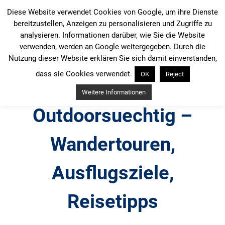
Zum
Diese Website verwendet Cookies von Google, um ihre Dienste
Inhalt
bereitzustellen, Anzeigen zu personalisieren und Zugriffe zu
springen
analysieren. Informationen darüber, wie Sie die Website
verwenden, werden an Google weitergegeben. Durch die
Nutzung dieser Website erklären Sie sich damit einverstanden,
dass sie Cookies verwendet.
OK
Reject
Weitere Informationen
Outdoorsuechtig –
Wandertouren,
Ausflugsziele,
Reisetipps
Outdoor, Wandertouren, Ausflugsziele, Reisetipps,