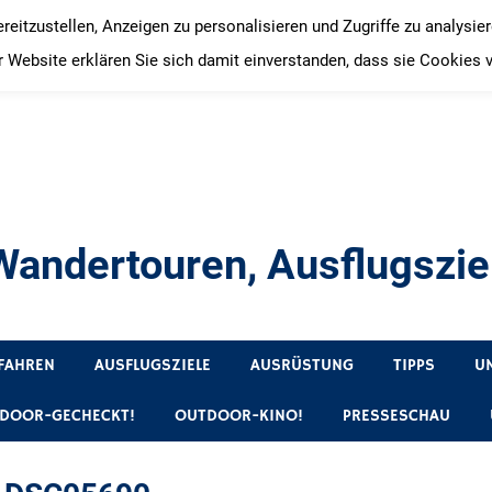
itzustellen, Anzeigen zu personalisieren und Zugriffe zu analysie
 Website erklären Sie sich damit einverstanden, dass sie Cookies 
andertouren, Ausflugsziel
, Produkttests und Buchrezensionen. Ein Blog für alle, die gern 
FAHREN
AUSFLUGSZIELE
AUSRÜSTUNG
TIPPS
U
DOOR-GECHECKT!
OUTDOOR-KINO!
PRESSESCHAU