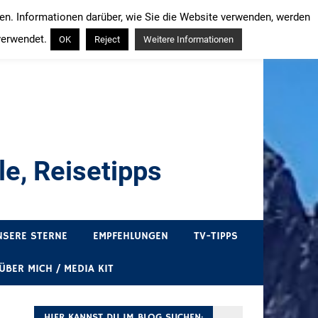
ren. Informationen darüber, wie Sie die Website verwenden, werden
verwendet.
OK
Reject
Weitere Informationen
e, Reisetipps
draußen sind. In Deutschland und überall!
NSERE STERNE
EMPFEHLUNGEN
TV-TIPPS
ÜBER MICH / MEDIA KIT
HIER KANNST DU IM BLOG SUCHEN: