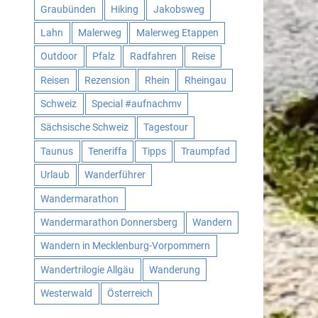
Graubünden
Hiking
Jakobsweg
Lahn
Malerweg
Malerweg Etappen
Outdoor
Pfalz
Radfahren
Reise
Reisen
Rezension
Rhein
Rheingau
Schweiz
Special #aufnachmv
Sächsische Schweiz
Tagestour
Taunus
Teneriffa
Tipps
Traumpfad
Urlaub
Wanderführer
Wandermarathon
Wandermarathon Donnersberg
Wandern
Wandern in Mecklenburg-Vorpommern
Wandertrilogie Allgäu
Wanderung
Westerwald
Österreich