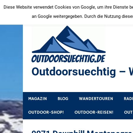
Zum
Diese Website verwendet Cookies von Google, um ihre Dienste bere
Inhalt
an Google weitergegeben. Durch die Nutzung dieser
springen
Outdoorsuechtig – W
Outdoor, Wandertouren, Ausflugsziele, Reisetipps
MAGAZIN
BLOG
WANDERTOUREN
RAD
OUTDOOR-SHOP!
OUTDOOR-REISEN!
OUT