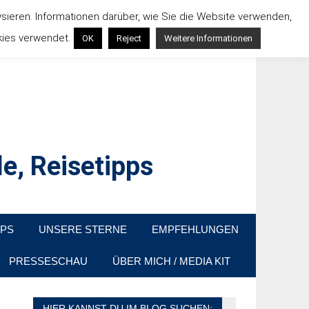
ysieren. Informationen darüber, wie Sie die Website verwenden,
kies verwendet.
OK
Reject
Weitere Informationen
e, Reisetipps
raußen sind. In Deutschland und überall!
PPS
UNSERE STERNE
EMPFEHLUNGEN
PRESSESCHAU
ÜBER MICH / MEDIA KIT
HIER KANNST DU IM BLOG SUCHEN: