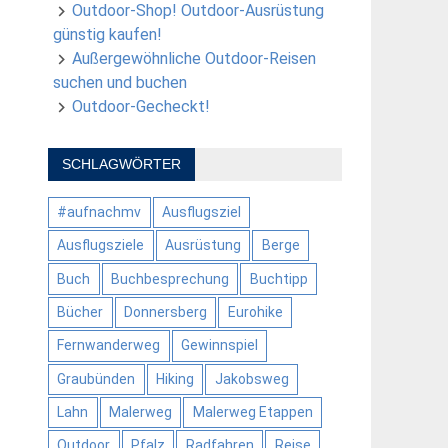
Outdoor-Shop! Outdoor-Ausrüstung
günstig kaufen!
Außergewöhnliche Outdoor-Reisen
suchen und buchen
Outdoor-Gecheckt!
SCHLAGWÖRTER
#aufnachmv
Ausflugsziel
Ausflugsziele
Ausrüstung
Berge
Buch
Buchbesprechung
Buchtipp
Bücher
Donnersberg
Eurohike
Fernwanderweg
Gewinnspiel
Graubünden
Hiking
Jakobsweg
Lahn
Malerweg
Malerweg Etappen
Outdoor
Pfalz
Radfahren
Reise