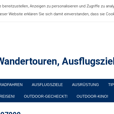
ereitzustellen, Anzeigen zu personalisieren und Zugriffe zu anal
ser Website erklären Sie sich damit einverstanden, dass sie Coo
andertouren, Ausflugsziel
, Produkttests und Buchrezensionen. Ein Blog für alle, die gern d
RADFAHREN
AUSFLUGSZIELE
AUSRÜSTUNG
TI
REISEN!
OUTDOOR-GECHECKT!
OUTDOOR-KINO!