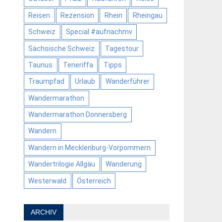
Reisen
Rezension
Rhein
Rheingau
Schweiz
Special #aufnachmv
Sächsische Schweiz
Tagestour
Taunus
Teneriffa
Tipps
Traumpfad
Urlaub
Wanderführer
Wandermarathon
Wandermarathon Donnersberg
Wandern
Wandern in Mecklenburg-Vorpommern
Wandertrilogie Allgäu
Wanderung
Westerwald
Österreich
ARCHIV