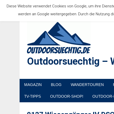
Zum
Diese Website verwendet Cookies von Google, um ihre Dienste b
Inhalt
werden an Google weitergegeben. Durch die Nutzung die
springen
Outdoorsuechtig – W
Outdoor, Wandertouren, Ausflugsziele, Reisetipps
MAGAZIN
BLOG
WANDERTOUREN
TV-TIPPS
OUTDOOR-SHOP!
OUTDOOR-