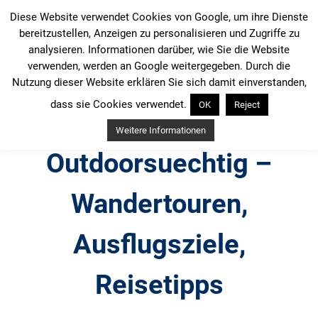
Zum
Diese Website verwendet Cookies von Google, um ihre Dienste
Inhalt
bereitzustellen, Anzeigen zu personalisieren und Zugriffe zu
springen
analysieren. Informationen darüber, wie Sie die Website
verwenden, werden an Google weitergegeben. Durch die
Nutzung dieser Website erklären Sie sich damit einverstanden,
dass sie Cookies verwendet.
OK
Reject
Weitere Informationen
Outdoorsuechtig –
Wandertouren,
Ausflugsziele,
Reisetipps
Outdoor, Wandertouren, Ausflugsziele, Reisetipps,