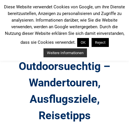
Zum
Diese Website verwendet Cookies von Google, um ihre Dienste
Inhalt
bereitzustellen, Anzeigen zu personalisieren und Zugriffe zu
springen
analysieren. Informationen darüber, wie Sie die Website
verwenden, werden an Google weitergegeben. Durch die
Nutzung dieser Website erklären Sie sich damit einverstanden,
dass sie Cookies verwendet.
OK
Reject
Weitere Informationen
Outdoorsuechtig –
Wandertouren,
Ausflugsziele,
Reisetipps
Outdoor, Wandertouren, Ausflugsziele, Reisetipps,