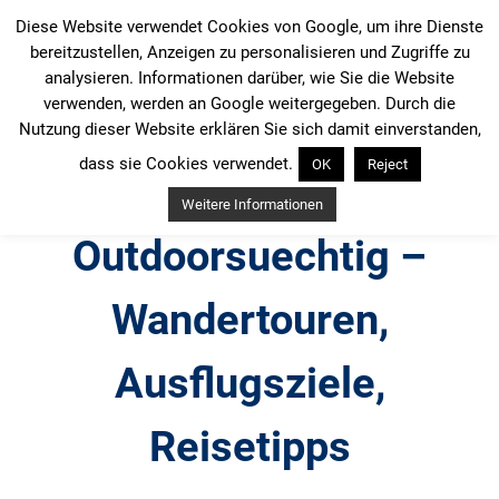
Zum
Diese Website verwendet Cookies von Google, um ihre Dienste
Inhalt
bereitzustellen, Anzeigen zu personalisieren und Zugriffe zu
springen
analysieren. Informationen darüber, wie Sie die Website
verwenden, werden an Google weitergegeben. Durch die
Nutzung dieser Website erklären Sie sich damit einverstanden,
dass sie Cookies verwendet.
OK
Reject
Weitere Informationen
Outdoorsuechtig –
Wandertouren,
Ausflugsziele,
Reisetipps
Outdoor, Wandertouren, Ausflugsziele, Reisetipps,