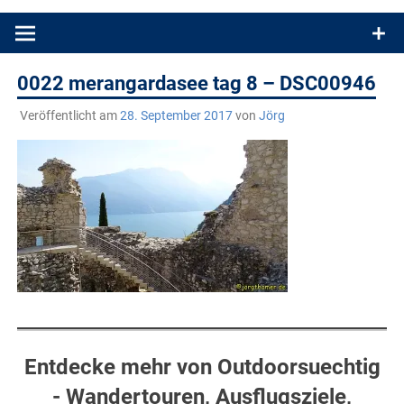
Produkttests und Buchrezensionen. Ein Blog für alle, die gern
draußen sind. In Deutschland und überall!
0022 merangardasee tag 8 – DSC00946
Veröffentlicht am
28. September 2017
von
Jörg
Entdecke mehr von Outdoorsuechtig
- Wandertouren, Ausflugsziele,