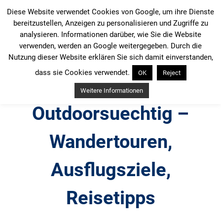
Zum
Diese Website verwendet Cookies von Google, um ihre Dienste
Inhalt
bereitzustellen, Anzeigen zu personalisieren und Zugriffe zu
springen
analysieren. Informationen darüber, wie Sie die Website
verwenden, werden an Google weitergegeben. Durch die
Nutzung dieser Website erklären Sie sich damit einverstanden,
dass sie Cookies verwendet.
OK
Reject
Weitere Informationen
Outdoorsuechtig –
Wandertouren,
Ausflugsziele,
Reisetipps
Outdoor, Wandertouren, Ausflugsziele, Reisetipps,