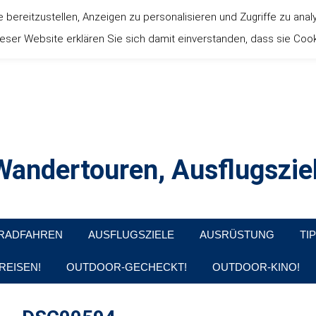
ereitzustellen, Anzeigen zu personalisieren und Zugriffe zu anal
ser Website erklären Sie sich damit einverstanden, dass sie Coo
andertouren, Ausflugsziel
, Produkttests und Buchrezensionen. Ein Blog für alle, die gern d
RADFAHREN
AUSFLUGSZIELE
AUSRÜSTUNG
TI
REISEN!
OUTDOOR-GECHECKT!
OUTDOOR-KINO!