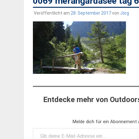
0069 merangardasee tag 
Veröffentlicht am
28. September 2017
von
Jörg
Entdecke mehr von Outdoors
Melde dich für ein Abonnement a
Gib deine E-Mail-Adresse ein ...