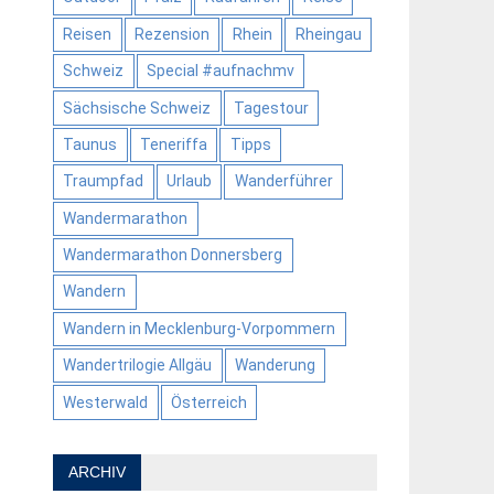
Reisen
Rezension
Rhein
Rheingau
Schweiz
Special #aufnachmv
Sächsische Schweiz
Tagestour
Taunus
Teneriffa
Tipps
Traumpfad
Urlaub
Wanderführer
Wandermarathon
Wandermarathon Donnersberg
Wandern
Wandern in Mecklenburg-Vorpommern
Wandertrilogie Allgäu
Wanderung
Westerwald
Österreich
ARCHIV