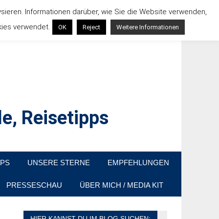
ysieren. Informationen darüber, wie Sie die Website verwenden,
kies verwendet.
OK
Reject
Weitere Informationen
e, Reisetipps
raußen sind. In Deutschland und überall!
PPS
UNSERE STERNE
EMPFEHLUNGEN
PRESSESCHAU
ÜBER MICH / MEDIA KIT
HIER KANNST DU IM BLOG SUCHEN: