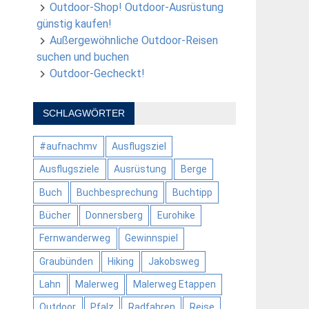
Outdoor-Shop! Outdoor-Ausrüstung
günstig kaufen!
Außergewöhnliche Outdoor-Reisen
suchen und buchen
Outdoor-Gecheckt!
SCHLAGWÖRTER
#aufnachmv
Ausflugsziel
Ausflugsziele
Ausrüstung
Berge
Buch
Buchbesprechung
Buchtipp
Bücher
Donnersberg
Eurohike
Fernwanderweg
Gewinnspiel
Graubünden
Hiking
Jakobsweg
Lahn
Malerweg
Malerweg Etappen
Outdoor
Pfalz
Radfahren
Reise