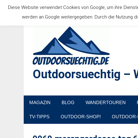
Zum
Diese Website verwendet Cookies von Google, um ihre Dienste b
Inhalt
werden an Google weitergegeben. Durch die Nutzung die
springen
Outdoorsuechtig – W
Outdoor, Wandertouren, Ausflugsziele, Reisetipps
MAGAZIN
BLOG
WANDERTOUREN
TV-TIPPS
OUTDOOR-SHOP!
OUTDOOR-