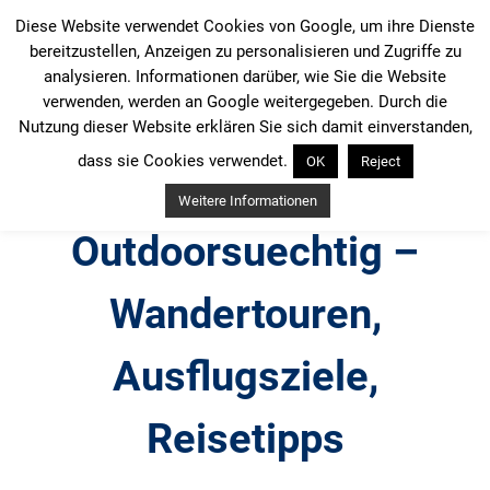
Zum
Diese Website verwendet Cookies von Google, um ihre Dienste
Inhalt
bereitzustellen, Anzeigen zu personalisieren und Zugriffe zu
springen
analysieren. Informationen darüber, wie Sie die Website
verwenden, werden an Google weitergegeben. Durch die
Nutzung dieser Website erklären Sie sich damit einverstanden,
dass sie Cookies verwendet.
OK
Reject
Weitere Informationen
Outdoorsuechtig –
Wandertouren,
Ausflugsziele,
Reisetipps
Outdoor, Wandertouren, Ausflugsziele, Reisetipps,