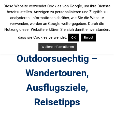
Zum
Diese Website verwendet Cookies von Google, um ihre Dienste
Inhalt
bereitzustellen, Anzeigen zu personalisieren und Zugriffe zu
springen
analysieren. Informationen darüber, wie Sie die Website
verwenden, werden an Google weitergegeben. Durch die
Nutzung dieser Website erklären Sie sich damit einverstanden,
dass sie Cookies verwendet.
OK
Reject
Weitere Informationen
Outdoorsuechtig –
Wandertouren,
Ausflugsziele,
Reisetipps
Outdoor, Wandertouren, Ausflugsziele, Reisetipps,