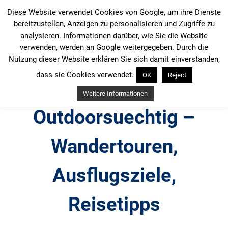
Zum
Diese Website verwendet Cookies von Google, um ihre Dienste
Inhalt
bereitzustellen, Anzeigen zu personalisieren und Zugriffe zu
springen
analysieren. Informationen darüber, wie Sie die Website
verwenden, werden an Google weitergegeben. Durch die
Nutzung dieser Website erklären Sie sich damit einverstanden,
dass sie Cookies verwendet.
OK
Reject
Weitere Informationen
Outdoorsuechtig –
Wandertouren,
Ausflugsziele,
Reisetipps
Outdoor, Wandertouren, Ausflugsziele, Reisetipps,