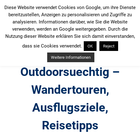
Zum
Diese Website verwendet Cookies von Google, um ihre Dienste
Inhalt
bereitzustellen, Anzeigen zu personalisieren und Zugriffe zu
springen
analysieren. Informationen darüber, wie Sie die Website
verwenden, werden an Google weitergegeben. Durch die
Nutzung dieser Website erklären Sie sich damit einverstanden,
dass sie Cookies verwendet.
OK
Reject
Weitere Informationen
Outdoorsuechtig –
Wandertouren,
Ausflugsziele,
Reisetipps
Outdoor, Wandertouren, Ausflugsziele, Reisetipps,