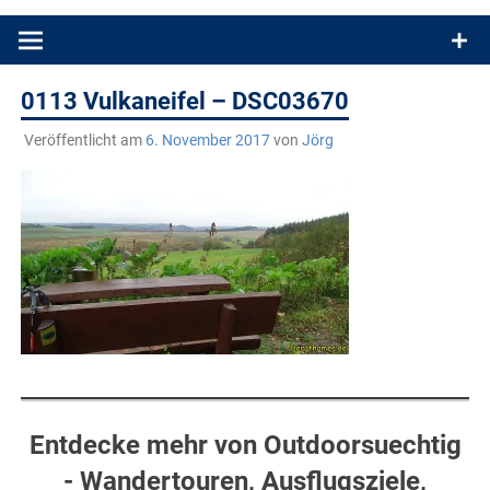
Produkttests und Buchrezensionen. Ein Blog für alle, die gern
draußen sind. In Deutschland und überall!
0113 Vulkaneifel – DSC03670
Veröffentlicht am
6. November 2017
von
Jörg
Entdecke mehr von Outdoorsuechtig
- Wandertouren, Ausflugsziele,