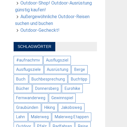
Outdoor-Shop! Outdoor-Ausrüstung
günstig kaufen!
Außergewöhnliche Outdoor-Reisen
suchen und buchen
Outdoor-Gecheckt!
SCHLAGWÖRTER
#aufnachmv
Ausflugsziel
Ausflugsziele
Ausrüstung
Berge
Buch
Buchbesprechung
Buchtipp
Bücher
Donnersberg
Eurohike
Fernwanderweg
Gewinnspiel
Graubünden
Hiking
Jakobsweg
Lahn
Malerweg
Malerweg Etappen
Outdoor
Pfalz
Radfahren
Reise