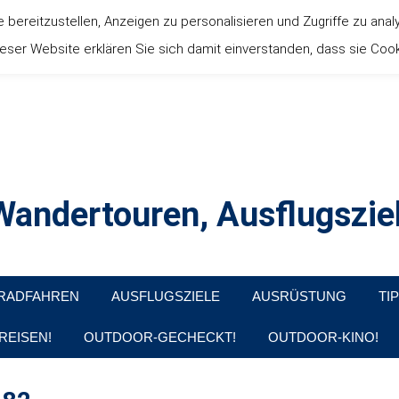
ereitzustellen, Anzeigen zu personalisieren und Zugriffe zu anal
ser Website erklären Sie sich damit einverstanden, dass sie Coo
andertouren, Ausflugsziel
, Produkttests und Buchrezensionen. Ein Blog für alle, die gern d
RADFAHREN
AUSFLUGSZIELE
AUSRÜSTUNG
TI
REISEN!
OUTDOOR-GECHECKT!
OUTDOOR-KINO!