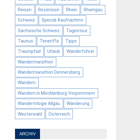
Reisen
Rezension
Rhein
Rheingau
Schweiz
Special #aufnachmv
Sächsische Schweiz
Tagestour
Taunus
Teneriffa
Tipps
Traumpfad
Urlaub
Wanderführer
Wandermarathon
Wandermarathon Donnersberg
Wandern
Wandern in Mecklenburg-Vorpommern
Wandertrilogie Allgäu
Wanderung
Westerwald
Österreich
ARCHIV