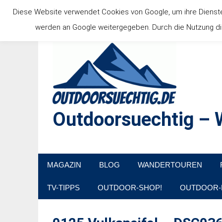
Zum
Diese Website verwendet Cookies von Google, um ihre Dienste b
Inhalt
werden an Google weitergegeben. Durch die Nutzung die
springen
Outdoorsuechtig – W
Outdoor, Wandertouren, Ausflugsziele, Reisetipps
MAGAZIN
BLOG
WANDERTOUREN
TV-TIPPS
OUTDOOR-SHOP!
OUTDOOR-