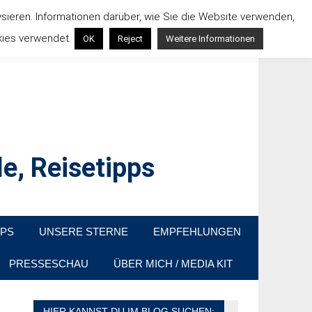
ysieren. Informationen darüber, wie Sie die Website verwenden,
kies verwendet.
OK
Reject
Weitere Informationen
e, Reisetipps
raußen sind. In Deutschland und überall!
PPS
UNSERE STERNE
EMPFEHLUNGEN
PRESSESCHAU
ÜBER MICH / MEDIA KIT
HIER KANNST DU IM BLOG SUCHEN: