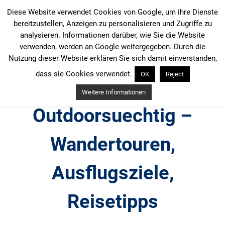
Zum
Diese Website verwendet Cookies von Google, um ihre Dienste
Inhalt
bereitzustellen, Anzeigen zu personalisieren und Zugriffe zu
springen
analysieren. Informationen darüber, wie Sie die Website
verwenden, werden an Google weitergegeben. Durch die
Nutzung dieser Website erklären Sie sich damit einverstanden,
dass sie Cookies verwendet.
OK
Reject
Weitere Informationen
Outdoorsuechtig –
Wandertouren,
Ausflugsziele,
Reisetipps
Outdoor, Wandertouren, Ausflugsziele, Reisetipps,