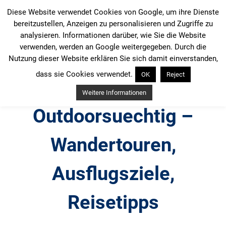
Zum
Diese Website verwendet Cookies von Google, um ihre Dienste
Inhalt
bereitzustellen, Anzeigen zu personalisieren und Zugriffe zu
springen
analysieren. Informationen darüber, wie Sie die Website
verwenden, werden an Google weitergegeben. Durch die
Nutzung dieser Website erklären Sie sich damit einverstanden,
dass sie Cookies verwendet.
OK
Reject
Weitere Informationen
Outdoorsuechtig –
Wandertouren,
Ausflugsziele,
Reisetipps
Outdoor, Wandertouren, Ausflugsziele, Reisetipps,