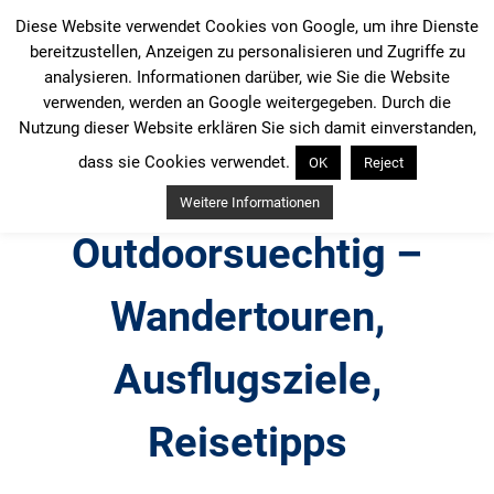
Zum
Diese Website verwendet Cookies von Google, um ihre Dienste
Inhalt
bereitzustellen, Anzeigen zu personalisieren und Zugriffe zu
springen
analysieren. Informationen darüber, wie Sie die Website
verwenden, werden an Google weitergegeben. Durch die
Nutzung dieser Website erklären Sie sich damit einverstanden,
dass sie Cookies verwendet.
OK
Reject
Weitere Informationen
Outdoorsuechtig –
Wandertouren,
Ausflugsziele,
Reisetipps
Outdoor, Wandertouren, Ausflugsziele, Reisetipps,