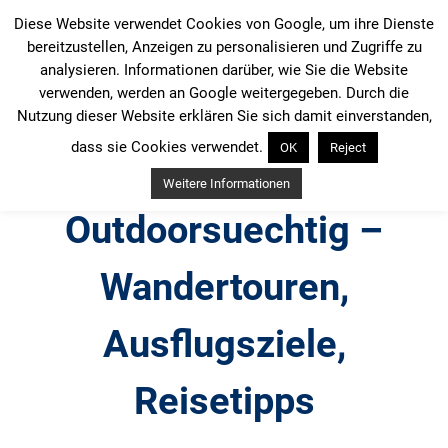
Zum
Diese Website verwendet Cookies von Google, um ihre Dienste
Inhalt
bereitzustellen, Anzeigen zu personalisieren und Zugriffe zu
springen
analysieren. Informationen darüber, wie Sie die Website
verwenden, werden an Google weitergegeben. Durch die
Nutzung dieser Website erklären Sie sich damit einverstanden,
dass sie Cookies verwendet.
OK
Reject
Weitere Informationen
Outdoorsuechtig –
Wandertouren,
Ausflugsziele,
Reisetipps
Outdoor, Wandertouren, Ausflugsziele, Reisetipps,