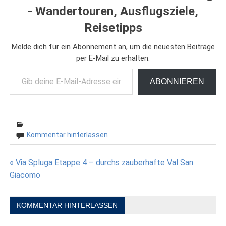
- Wandertouren, Ausflugsziele,
Reisetipps
Melde dich für ein Abonnement an, um die neuesten Beiträge
per E-Mail zu erhalten.
Gib deine E-Mail-Adresse ein ...
ABONNIEREN
Kommentar hinterlassen
Beitragsnavigation
« Via Spluga Etappe 4 – durchs zauberhafte Val San
Giacomo
KOMMENTAR HINTERLASSEN