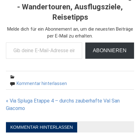
- Wandertouren, Ausflugsziele,
Reisetipps
Melde dich für ein Abonnement an, um die neuesten Beiträge
per E-Mail zu erhalten.
Gib deine E-Mail-Adresse ein ...
ABONNIEREN
Kommentar hinterlassen
Beitragsnavigation
« Via Spluga Etappe 4 – durchs zauberhafte Val San
Giacomo
KOMMENTAR HINTERLASSEN