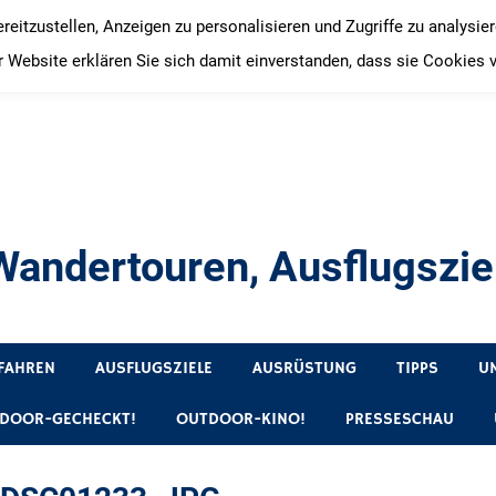
itzustellen, Anzeigen zu personalisieren und Zugriffe zu analysie
 Website erklären Sie sich damit einverstanden, dass sie Cookies 
andertouren, Ausflugsziel
, Produkttests und Buchrezensionen. Ein Blog für alle, die gern 
FAHREN
AUSFLUGSZIELE
AUSRÜSTUNG
TIPPS
U
DOOR-GECHECKT!
OUTDOOR-KINO!
PRESSESCHAU