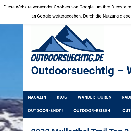
Zum
Diese Website verwendet Cookies von Google, um ihre Dienste bere
Inhalt
an Google weitergegeben. Durch die Nutzung dieser
springen
Outdoorsuechtig – W
Outdoor, Wandertouren, Ausflugsziele, Reisetipps
MAGAZIN
BLOG
WANDERTOUREN
RAD
OUTDOOR-SHOP!
OUTDOOR-REISEN!
OUT