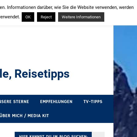
ren. Informationen darüber, wie Sie die Website verwenden, werden
verwendet.
OK
Reject
Weitere Informationen
e, Reisetipps
draußen sind. In Deutschland und überall!
NSERE STERNE
EMPFEHLUNGEN
TV-TIPPS
ÜBER MICH / MEDIA KIT
HIER KANNST DU IM BLOG SUCHEN: