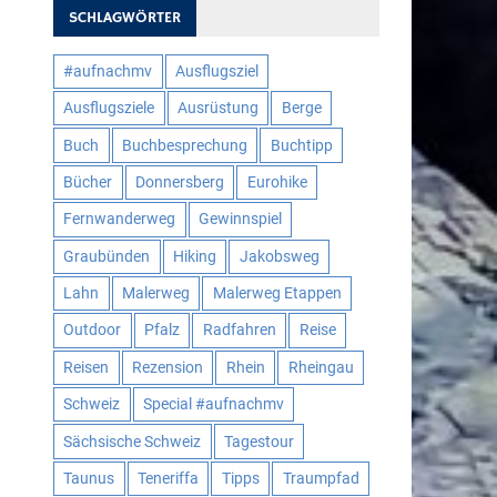
SCHLAGWÖRTER
#aufnachmv
Ausflugsziel
Ausflugsziele
Ausrüstung
Berge
Buch
Buchbesprechung
Buchtipp
Bücher
Donnersberg
Eurohike
Fernwanderweg
Gewinnspiel
Graubünden
Hiking
Jakobsweg
Lahn
Malerweg
Malerweg Etappen
Outdoor
Pfalz
Radfahren
Reise
Reisen
Rezension
Rhein
Rheingau
Schweiz
Special #aufnachmv
Sächsische Schweiz
Tagestour
Taunus
Teneriffa
Tipps
Traumpfad