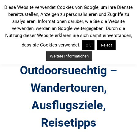
Zum
Diese Website verwendet Cookies von Google, um ihre Dienste
Inhalt
bereitzustellen, Anzeigen zu personalisieren und Zugriffe zu
springen
analysieren. Informationen darüber, wie Sie die Website
verwenden, werden an Google weitergegeben. Durch die
Nutzung dieser Website erklären Sie sich damit einverstanden,
dass sie Cookies verwendet.
OK
Reject
Weitere Informationen
Outdoorsuechtig –
Wandertouren,
Ausflugsziele,
Reisetipps
Outdoor, Wandertouren, Ausflugsziele, Reisetipps,