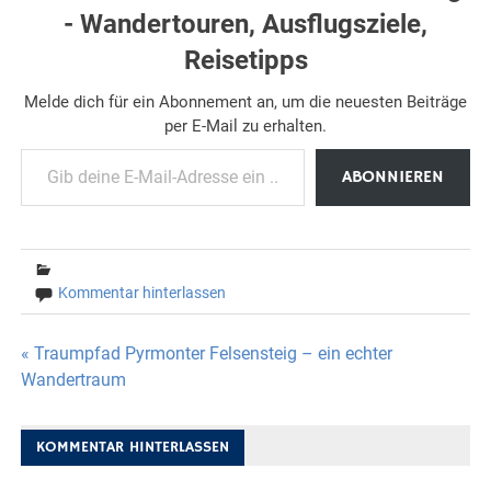
- Wandertouren, Ausflugsziele,
Reisetipps
Melde dich für ein Abonnement an, um die neuesten Beiträge
per E-Mail zu erhalten.
Gib deine E-Mail-Adresse ein ...
ABONNIEREN
Kommentar hinterlassen
Beitragsnavigation
« Traumpfad Pyrmonter Felsensteig – ein echter
Wandertraum
KOMMENTAR HINTERLASSEN