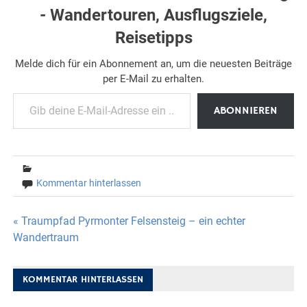
- Wandertouren, Ausflugsziele,
Reisetipps
Melde dich für ein Abonnement an, um die neuesten Beiträge
per E-Mail zu erhalten.
Gib deine E-Mail-Adresse ein ...
ABONNIEREN
Kommentar hinterlassen
Beitragsnavigation
« Traumpfad Pyrmonter Felsensteig – ein echter
Wandertraum
KOMMENTAR HINTERLASSEN