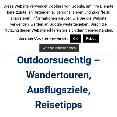
Zum
Diese Website verwendet Cookies von Google, um ihre Dienste
Inhalt
bereitzustellen, Anzeigen zu personalisieren und Zugriffe zu
springen
analysieren. Informationen darüber, wie Sie die Website
verwenden, werden an Google weitergegeben. Durch die
Nutzung dieser Website erklären Sie sich damit einverstanden,
dass sie Cookies verwendet.
OK
Reject
Weitere Informationen
Outdoorsuechtig –
Wandertouren,
Ausflugsziele,
Reisetipps
Outdoor, Wandertouren, Ausflugsziele, Reisetipps,