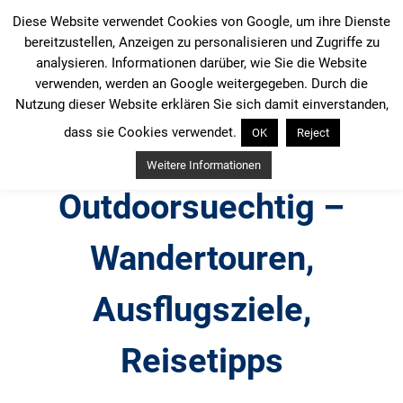
Zum
Diese Website verwendet Cookies von Google, um ihre Dienste
Inhalt
bereitzustellen, Anzeigen zu personalisieren und Zugriffe zu
springen
analysieren. Informationen darüber, wie Sie die Website
verwenden, werden an Google weitergegeben. Durch die
Nutzung dieser Website erklären Sie sich damit einverstanden,
dass sie Cookies verwendet.
OK
Reject
Weitere Informationen
Outdoorsuechtig –
Wandertouren,
Ausflugsziele,
Reisetipps
Outdoor, Wandertouren, Ausflugsziele, Reisetipps,