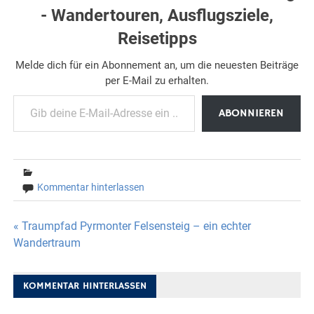
- Wandertouren, Ausflugsziele,
Reisetipps
Melde dich für ein Abonnement an, um die neuesten Beiträge
per E-Mail zu erhalten.
Gib deine E-Mail-Adresse ein ...
ABONNIEREN
Kommentar hinterlassen
Beitragsnavigation
« Traumpfad Pyrmonter Felsensteig – ein echter
Wandertraum
KOMMENTAR HINTERLASSEN