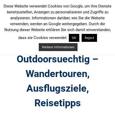
Zum
Diese Website verwendet Cookies von Google, um ihre Dienste
Inhalt
bereitzustellen, Anzeigen zu personalisieren und Zugriffe zu
springen
analysieren. Informationen darüber, wie Sie die Website
verwenden, werden an Google weitergegeben. Durch die
Nutzung dieser Website erklären Sie sich damit einverstanden,
dass sie Cookies verwendet.
OK
Reject
Weitere Informationen
Outdoorsuechtig –
Wandertouren,
Ausflugsziele,
Reisetipps
Outdoor, Wandertouren, Ausflugsziele, Reisetipps,