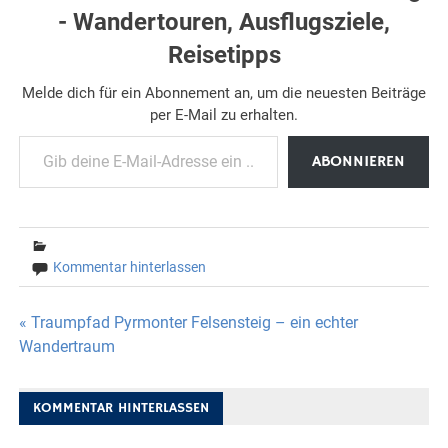
- Wandertouren, Ausflugsziele,
Reisetipps
Melde dich für ein Abonnement an, um die neuesten Beiträge
per E-Mail zu erhalten.
Gib deine E-Mail-Adresse ein ...
ABONNIEREN
Kommentar hinterlassen
Beitragsnavigation
« Traumpfad Pyrmonter Felsensteig – ein echter
Wandertraum
KOMMENTAR HINTERLASSEN