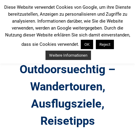
Zum
Diese Website verwendet Cookies von Google, um ihre Dienste
Inhalt
bereitzustellen, Anzeigen zu personalisieren und Zugriffe zu
springen
analysieren. Informationen darüber, wie Sie die Website
verwenden, werden an Google weitergegeben. Durch die
Nutzung dieser Website erklären Sie sich damit einverstanden,
dass sie Cookies verwendet.
OK
Reject
Weitere Informationen
Outdoorsuechtig –
Wandertouren,
Ausflugsziele,
Reisetipps
Outdoor, Wandertouren, Ausflugsziele, Reisetipps,