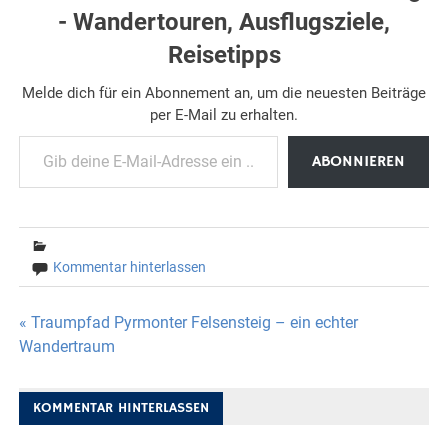
- Wandertouren, Ausflugsziele,
Reisetipps
Melde dich für ein Abonnement an, um die neuesten Beiträge
per E-Mail zu erhalten.
Gib deine E-Mail-Adresse ein ...
ABONNIEREN
Kommentar hinterlassen
Beitragsnavigation
« Traumpfad Pyrmonter Felsensteig – ein echter
Wandertraum
KOMMENTAR HINTERLASSEN