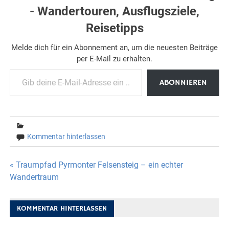
- Wandertouren, Ausflugsziele,
Reisetipps
Melde dich für ein Abonnement an, um die neuesten Beiträge
per E-Mail zu erhalten.
Gib deine E-Mail-Adresse ein ...
ABONNIEREN
Kommentar hinterlassen
Beitragsnavigation
« Traumpfad Pyrmonter Felsensteig – ein echter
Wandertraum
KOMMENTAR HINTERLASSEN