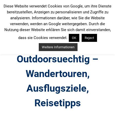
Zum
Diese Website verwendet Cookies von Google, um ihre Dienste
Inhalt
bereitzustellen, Anzeigen zu personalisieren und Zugriffe zu
springen
analysieren. Informationen darüber, wie Sie die Website
verwenden, werden an Google weitergegeben. Durch die
Nutzung dieser Website erklären Sie sich damit einverstanden,
dass sie Cookies verwendet.
OK
Reject
Weitere Informationen
Outdoorsuechtig –
Wandertouren,
Ausflugsziele,
Reisetipps
Outdoor, Wandertouren, Ausflugsziele, Reisetipps,