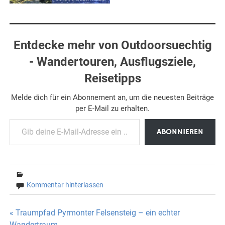
Entdecke mehr von Outdoorsuechtig
- Wandertouren, Ausflugsziele,
Reisetipps
Melde dich für ein Abonnement an, um die neuesten Beiträge
per E-Mail zu erhalten.
Gib deine E-Mail-Adresse ein ...
ABONNIEREN
Kommentar hinterlassen
Beitragsnavigation
« Traumpfad Pyrmonter Felsensteig – ein echter
Wandertraum