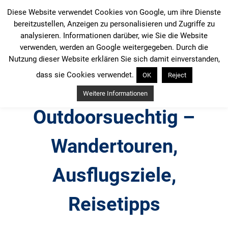
Zum
Diese Website verwendet Cookies von Google, um ihre Dienste
Inhalt
bereitzustellen, Anzeigen zu personalisieren und Zugriffe zu
springen
analysieren. Informationen darüber, wie Sie die Website
verwenden, werden an Google weitergegeben. Durch die
Nutzung dieser Website erklären Sie sich damit einverstanden,
dass sie Cookies verwendet.
OK
Reject
Weitere Informationen
Outdoorsuechtig –
Wandertouren,
Ausflugsziele,
Reisetipps
Outdoor, Wandertouren, Ausflugsziele, Reisetipps,