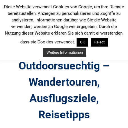
Zum
Diese Website verwendet Cookies von Google, um ihre Dienste
Inhalt
bereitzustellen, Anzeigen zu personalisieren und Zugriffe zu
springen
analysieren. Informationen darüber, wie Sie die Website
verwenden, werden an Google weitergegeben. Durch die
Nutzung dieser Website erklären Sie sich damit einverstanden,
dass sie Cookies verwendet.
OK
Reject
Weitere Informationen
Outdoorsuechtig –
Wandertouren,
Ausflugsziele,
Reisetipps
Outdoor, Wandertouren, Ausflugsziele, Reisetipps,