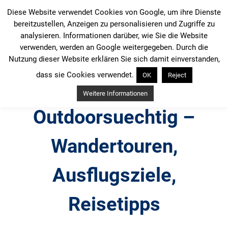
Zum
Diese Website verwendet Cookies von Google, um ihre Dienste
Inhalt
bereitzustellen, Anzeigen zu personalisieren und Zugriffe zu
springen
analysieren. Informationen darüber, wie Sie die Website
verwenden, werden an Google weitergegeben. Durch die
Nutzung dieser Website erklären Sie sich damit einverstanden,
dass sie Cookies verwendet.
OK
Reject
Weitere Informationen
Outdoorsuechtig –
Wandertouren,
Ausflugsziele,
Reisetipps
Outdoor, Wandertouren, Ausflugsziele, Reisetipps,