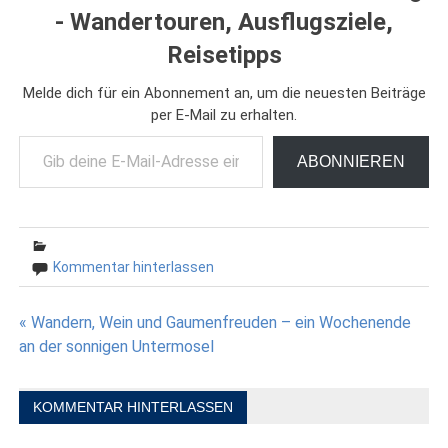
- Wandertouren, Ausflugsziele,
Reisetipps
Melde dich für ein Abonnement an, um die neuesten Beiträge
per E-Mail zu erhalten.
Gib deine E-Mail-Adresse ein ...
ABONNIEREN
Kommentar hinterlassen
Beitragsnavigation
« Wandern, Wein und Gaumenfreuden – ein Wochenende
an der sonnigen Untermosel
KOMMENTAR HINTERLASSEN