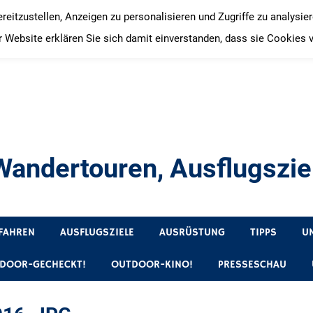
itzustellen, Anzeigen zu personalisieren und Zugriffe zu analysie
 Website erklären Sie sich damit einverstanden, dass sie Cookies 
andertouren, Ausflugsziel
, Produkttests und Buchrezensionen. Ein Blog für alle, die gern 
FAHREN
AUSFLUGSZIELE
AUSRÜSTUNG
TIPPS
U
DOOR-GECHECKT!
OUTDOOR-KINO!
PRESSESCHAU