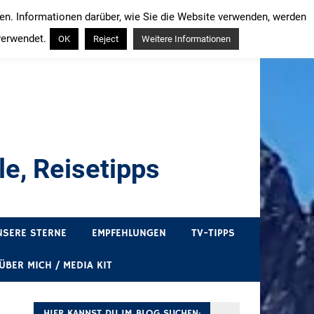
ren. Informationen darüber, wie Sie die Website verwenden, werden
verwendet.
OK
Reject
Weitere Informationen
e, Reisetipps
draußen sind. In Deutschland und überall!
NSERE STERNE
EMPFEHLUNGEN
TV-TIPPS
ÜBER MICH / MEDIA KIT
HIER KANNST DU IM BLOG SUCHEN: