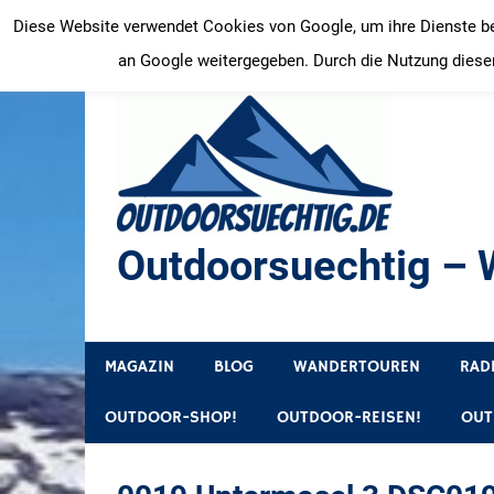
Zum
Diese Website verwendet Cookies von Google, um ihre Dienste bere
Inhalt
an Google weitergegeben. Durch die Nutzung dieser
springen
Outdoorsuechtig – W
Outdoor, Wandertouren, Ausflugsziele, Reisetipps
MAGAZIN
BLOG
WANDERTOUREN
RAD
OUTDOOR-SHOP!
OUTDOOR-REISEN!
OUT