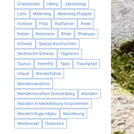
Graubünden
Hiking
Jakobsweg
Lahn
Malerweg
Malerweg Etappen
Outdoor
Pfalz
Radfahren
Reise
Reisen
Rezension
Rhein
Rheingau
Schweiz
Special #aufnachmv
Sächsische Schweiz
Tagestour
Taunus
Teneriffa
Tipps
Traumpfad
Urlaub
Wanderführer
Wandermarathon
Wandermarathon Donnersberg
Wandern
Wandern in Mecklenburg-Vorpommern
Wandertrilogie Allgäu
Wanderung
Westerwald
Österreich