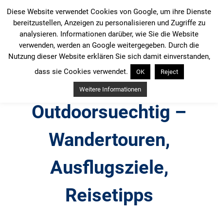
Zum
Diese Website verwendet Cookies von Google, um ihre Dienste
Inhalt
bereitzustellen, Anzeigen zu personalisieren und Zugriffe zu
springen
analysieren. Informationen darüber, wie Sie die Website
verwenden, werden an Google weitergegeben. Durch die
Nutzung dieser Website erklären Sie sich damit einverstanden,
dass sie Cookies verwendet.
OK
Reject
Weitere Informationen
Outdoorsuechtig –
Wandertouren,
Ausflugsziele,
Reisetipps
Outdoor, Wandertouren, Ausflugsziele, Reisetipps,