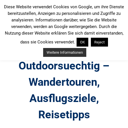
Zum
Diese Website verwendet Cookies von Google, um ihre Dienste
Inhalt
bereitzustellen, Anzeigen zu personalisieren und Zugriffe zu
springen
analysieren. Informationen darüber, wie Sie die Website
verwenden, werden an Google weitergegeben. Durch die
Nutzung dieser Website erklären Sie sich damit einverstanden,
dass sie Cookies verwendet.
OK
Reject
Weitere Informationen
Outdoorsuechtig –
Wandertouren,
Ausflugsziele,
Reisetipps
Outdoor, Wandertouren, Ausflugsziele, Reisetipps,