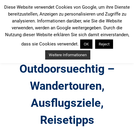
Zum
Diese Website verwendet Cookies von Google, um ihre Dienste
Inhalt
bereitzustellen, Anzeigen zu personalisieren und Zugriffe zu
springen
analysieren. Informationen darüber, wie Sie die Website
verwenden, werden an Google weitergegeben. Durch die
Nutzung dieser Website erklären Sie sich damit einverstanden,
dass sie Cookies verwendet.
OK
Reject
Weitere Informationen
Outdoorsuechtig –
Wandertouren,
Ausflugsziele,
Reisetipps
Outdoor, Wandertouren, Ausflugsziele, Reisetipps,